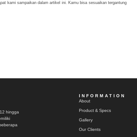
apat kami sampaikan dalam artikel ini. Kamu bisa sesuaikan tergantung
INFORMATION
About
Product & Specs
012 hingga
miliki
Gallery
beberapa
Our Clients