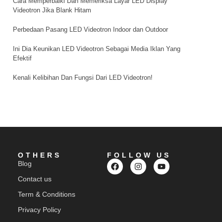
Cara Memperbaiki Dan Memeriksa Layar LED Display
Videotron Jika Blank Hitam
Perbedaan Pasang LED Videotron Indoor dan Outdoor
Ini Dia Keunikan LED Videotron Sebagai Media Iklan Yang
Efektif
Kenali Kelibihan Dan Fungsi Dari LED Videotron!
OTHERS
FOLLOW US
Blog
Contact us
Term & Conditions
Privacy Policy