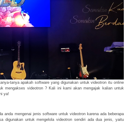
anya-tanya apakah software yang digunakan untuk videotron itu online
tuk mengakses videotron ? Kali ini kami akan mengajak kalian untuk
i ya!
a anda mengenai jenis software untuk videotron karena ada beberapa
a digunakan untuk mengelola videotron sendiri ada dua jenis, yaitu