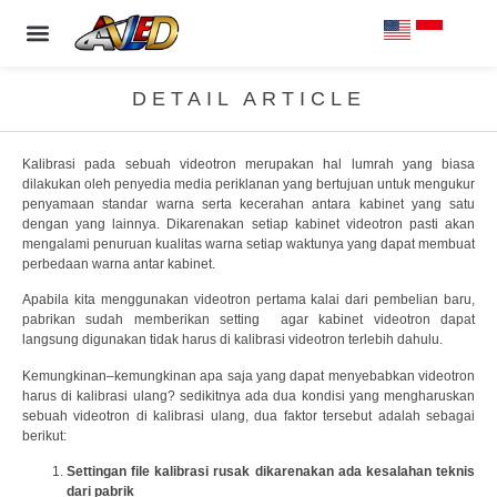
PRODUCT & SPECS
OUR CLIENTS
CONTACT US
DETAIL ARTICLE
Kalibrasi pada sebuah videotron merupakan hal lumrah yang biasa
dilakukan oleh penyedia media periklanan yang bertujuan untuk mengukur
penyamaan standar warna serta kecerahan antara kabinet yang satu
dengan yang lainnya. Dikarenakan setiap kabinet videotron pasti akan
mengalami penuruan kualitas warna setiap waktunya yang dapat membuat
perbedaan warna antar kabinet.
Apabila kita menggunakan videotron pertama kalai dari pembelian baru,
pabrikan sudah memberikan setting agar kabinet videotron dapat
langsung digunakan tidak harus di kalibrasi videotron terlebih dahulu.
Kemungkinan–kemungkinan apa saja yang dapat menyebabkan videotron
harus di kalibrasi ulang? sedikitnya ada dua kondisi yang mengharuskan
sebuah videotron di kalibrasi ulang, dua faktor tersebut adalah sebagai
berikut:
Settingan file kalibrasi rusak dikarenakan ada kesalahan teknis
dari pabrik