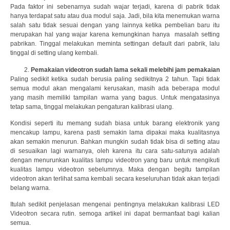
Pada faktor ini sebenarnya sudah wajar terjadi, karena di pabrik tidak
hanya terdapat satu atau dua modul saja. Jadi, bila kita menemukan warna
salah satu tidak sesuai dengan yang lainnya ketika pembelian baru itu
merupakan hal yang wajar karena kemungkinan hanya masalah setting
pabrikan. Tinggal melakukan meminta settingan default dari pabrik, lalu
tinggal di setting ulang kembali.
Pemakaian videotron sudah lama sekali melebihi jam pemakaian
Paling sedikit ketika sudah berusia paling sedikitnya 2 tahun. Tapi tidak
semua modul akan mengalami kerusakan, masih ada beberapa modul
yang masih memiliki tampilan warna yang bagus. Untuk mengatasinya
tetap sama, tinggal melakukan pengaturan kalibrasi ulang.
Kondisi seperti itu memang sudah biasa untuk barang elektronik yang
mencakup lampu, karena pasti semakin lama dipakai maka kualitasnya
akan semakin menurun. Bahkan mungkin sudah tidak bisa di setting atau
di sesuaikan lagi warnanya, oleh karena itu cara satu-satunya adalah
dengan menurunkan kualitas lampu videotron yang baru untuk mengikuti
kualitas lampu videotron sebelumnya. Maka dengan begitu tampilan
videotron akan terlihat sama kembali secara keseluruhan tidak akan terjadi
belang warna.
Itulah sedikit penjelasan mengenai pentingnya melakukan kalibrasi LED
Videotron secara rutin. semoga artikel ini dapat bermanfaat bagi kalian
semua.