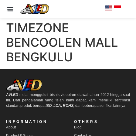
PRODUCT & SPECS
OUR CLIENTS
CONTACT US
TIMEZONE
BENCOOLEN MALL
BENGKULU
AVLED
mulai menggeluti bisnis videotron diawal tahun 2012 hingga saat
ini. Dari pengalaman yang telah kami dapat, kami memiliki sertifikasi
standart produk berupa
ISO, LOA, ROHS,
dan beberapa serifikat lainnya.
INFORMATION
OTHERS
About
Blog
Product & Specs
Contact us