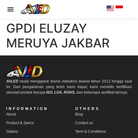
PRODUCT & SPECS
OUR CLIENTS
CONTACT US
GPDI ELUZAY
MERUYA JAKBAR
AVLED
mulai menggeluti bisnis videotron diawal tahun 2012 hingga saat
ini. Dari pengalaman yang telah kami dapat, kami memiliki sertifikasi
standart produk berupa
ISO, LOA, ROHS,
dan beberapa serifikat lainnya.
INFORMATION
OTHERS
About
Blog
Product & Specs
Contact us
Gallery
Term & Conditions