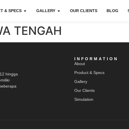
T & SPECS
GALLERY
OUR CLIENTS
BLOG
WA TENGAH
INFORMATION
About
Product & Specs
012 hingga
miliki
Gallery
beberapa
Our Clients
Simulation