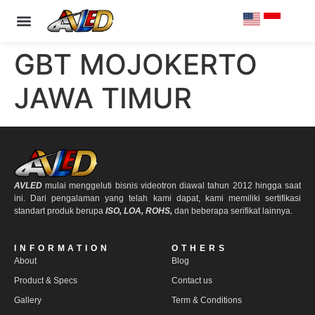
PRODUCT & SPECS
OUR CLIENTS
CONTACT US
GBT MOJOKERTO
JAWA TIMUR
AVLED
mulai menggeluti bisnis videotron diawal tahun 2012 hingga saat
ini. Dari pengalaman yang telah kami dapat, kami memiliki sertifikasi
standart produk berupa
ISO, LOA, ROHS,
dan beberapa serifikat lainnya.
INFORMATION
OTHERS
About
Blog
Product & Specs
Contact us
Gallery
Term & Conditions