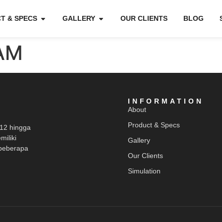
T & SPECS
GALLERY
OUR CLIENTS
BLOG
AM
INFORMATION
About
Product & Specs
012 hingga
miliki
Gallery
beberapa
Our Clients
Simulation