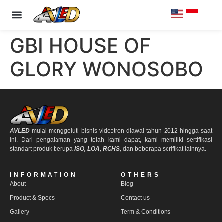
PRODUCT & SPECS
OUR CLIENTS
CONTACT US
GBI HOUSE OF
GLORY WONOSOBO
AVLED
mulai menggeluti bisnis videotron diawal tahun 2012 hingga saat
ini. Dari pengalaman yang telah kami dapat, kami memiliki sertifikasi
standart produk berupa
ISO, LOA, ROHS,
dan beberapa serifikat lainnya.
INFORMATION
OTHERS
About
Blog
Product & Specs
Contact us
Gallery
Term & Conditions