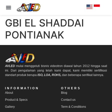
PRODUCT & SPECS
OUR CLIENTS
CONTACT US
GBI EL SHADDAI
PONTIANAK
AVLED
mulai menggeluti bisnis videotron diawal tahun 2012 hingga saat
ini. Dari pengalaman yang telah kami dapat, kami memiliki sertifikasi
standart produk berupa
ISO, LOA, ROHS,
dan beberapa serifikat lainnya.
INFORMATION
OTHERS
About
Blog
Product & Specs
Contact us
Gallery
Term & Conditions