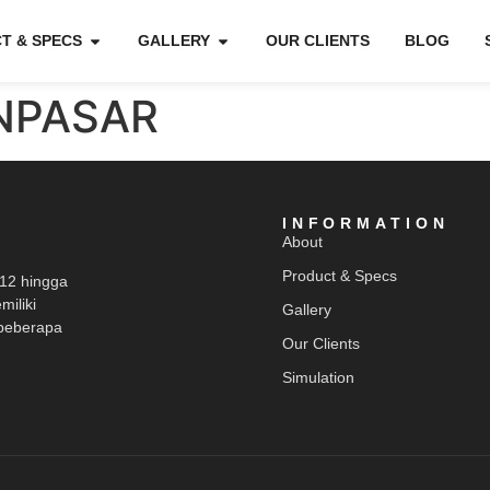
T & SPECS
GALLERY
OUR CLIENTS
BLOG
NPASAR
INFORMATION
About
Product & Specs
012 hingga
miliki
Gallery
beberapa
Our Clients
Simulation