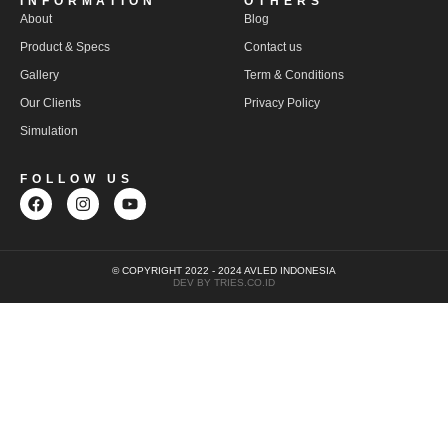
INFORMATION
OTHERS
About
Blog
Product & Specs
Contact us
Gallery
Term & Conditions
Our Clients
Privacy Policy
Simulation
FOLLOW US
© COPYRIGHT 2022 - 2024 AVLED INDONESIA
DEV BY TRIES.CO.ID