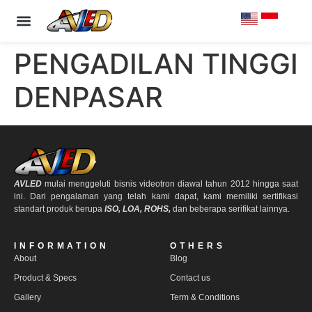
PRODUCT & SPECS
OUR CLIENTS
CONTACT US
PENGADILAN TINGGI
DENPASAR
AVLED
mulai menggeluti bisnis videotron diawal tahun 2012 hingga saat
ini. Dari pengalaman yang telah kami dapat, kami memiliki sertifikasi
standart produk berupa
ISO, LOA, ROHS,
dan beberapa serifikat lainnya.
INFORMATION
OTHERS
About
Blog
Product & Specs
Contact us
Gallery
Term & Conditions