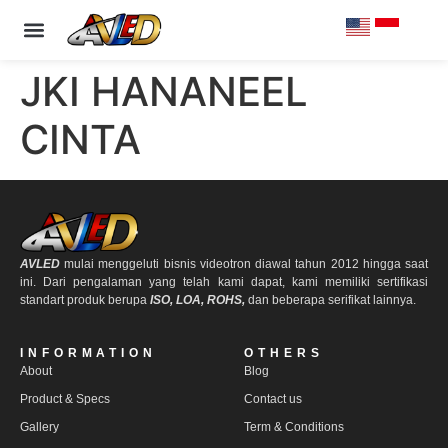
PRODUCT & SPECS
OUR CLIENTS
CONTACT US
JKI HANANEEL
CINTA
AVLED
mulai menggeluti bisnis videotron diawal tahun 2012 hingga saat
ini. Dari pengalaman yang telah kami dapat, kami memiliki sertifikasi
standart produk berupa
ISO, LOA, ROHS,
dan beberapa serifikat lainnya.
INFORMATION
OTHERS
About
Blog
Product & Specs
Contact us
Gallery
Term & Conditions