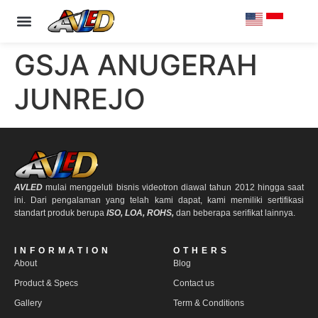
PRODUCT & SPECS
OUR CLIENTS
CONTACT US
GSJA ANUGERAH
JUNREJO
AVLED
mulai menggeluti bisnis videotron diawal tahun 2012 hingga saat
ini. Dari pengalaman yang telah kami dapat, kami memiliki sertifikasi
standart produk berupa
ISO, LOA, ROHS,
dan beberapa serifikat lainnya.
INFORMATION
OTHERS
About
Blog
Product & Specs
Contact us
Gallery
Term & Conditions