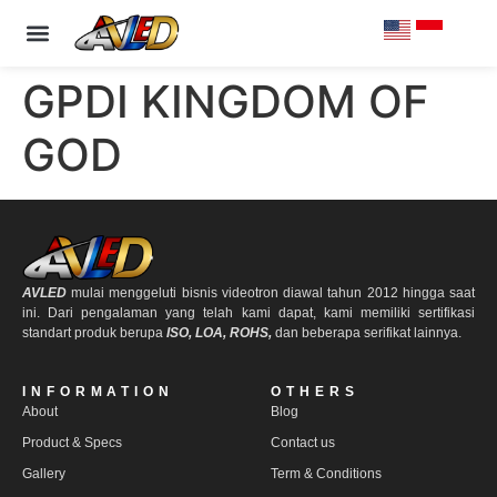
PRODUCT & SPECS
OUR CLIENTS
CONTACT US
GPDI KINGDOM OF
GOD
AVLED
mulai menggeluti bisnis videotron diawal tahun 2012 hingga saat
ini. Dari pengalaman yang telah kami dapat, kami memiliki sertifikasi
standart produk berupa
ISO, LOA, ROHS,
dan beberapa serifikat lainnya.
INFORMATION
OTHERS
About
Blog
Product & Specs
Contact us
Gallery
Term & Conditions