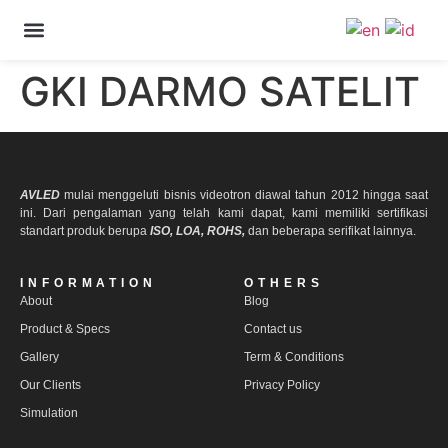
PRODUCT & SPECS
OUR CLIENTS
CONTACT US
GKI DARMO SATELIT
AVLED
mulai menggeluti bisnis videotron diawal tahun 2012 hingga saat
ini. Dari pengalaman yang telah kami dapat, kami memiliki sertifikasi
standart produk berupa
ISO, LOA, ROHS,
dan beberapa serifikat lainnya.
INFORMATION
OTHERS
About
Blog
Product & Specs
Contact us
Gallery
Term & Conditions
Our Clients
Privacy Policy
Simulation