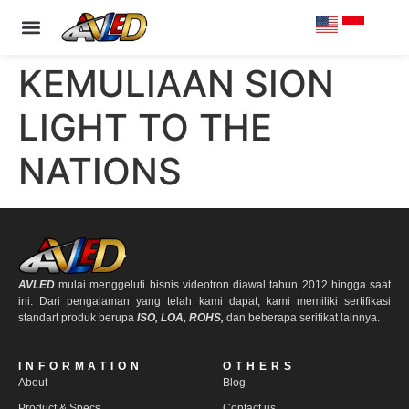
PRODUCT & SPECS
OUR CLIENTS
CONTACT US
KEMULIAAN SION
LIGHT TO THE
NATIONS
AVLED
mulai menggeluti bisnis videotron diawal tahun 2012 hingga saat
ini. Dari pengalaman yang telah kami dapat, kami memiliki sertifikasi
standart produk berupa
ISO, LOA, ROHS,
dan beberapa serifikat lainnya.
INFORMATION
OTHERS
About
Blog
Product & Specs
Contact us