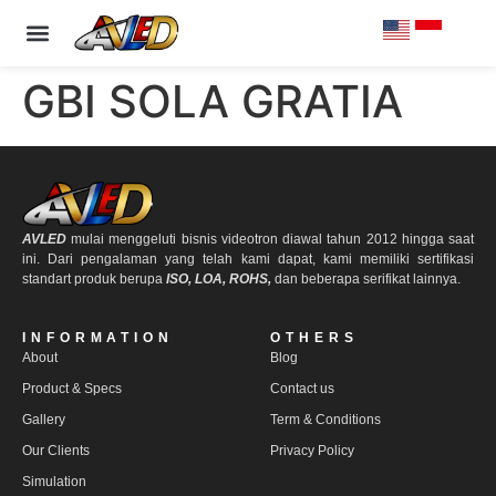
PRODUCT & SPECS
OUR CLIENTS
CONTACT US
GBI SOLA GRATIA
AVLED
mulai menggeluti bisnis videotron diawal tahun 2012 hingga saat
ini. Dari pengalaman yang telah kami dapat, kami memiliki sertifikasi
standart produk berupa
ISO, LOA, ROHS,
dan beberapa serifikat lainnya.
INFORMATION
OTHERS
About
Blog
Product & Specs
Contact us
Gallery
Term & Conditions
Our Clients
Privacy Policy
Simulation