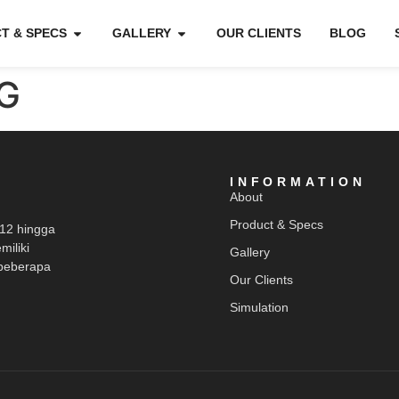
T & SPECS
GALLERY
OUR CLIENTS
BLOG
G
INFORMATION
About
Product & Specs
012 hingga
miliki
Gallery
beberapa
Our Clients
Simulation