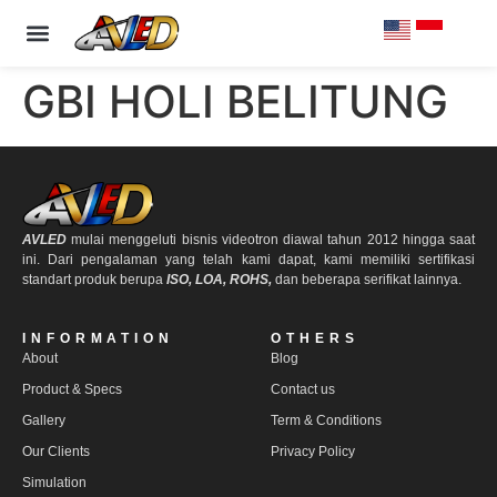
PRODUCT & SPECS
OUR CLIENTS
CONTACT US
GBI HOLI BELITUNG
AVLED
mulai menggeluti bisnis videotron diawal tahun 2012 hingga saat
ini. Dari pengalaman yang telah kami dapat, kami memiliki sertifikasi
standart produk berupa
ISO, LOA, ROHS,
dan beberapa serifikat lainnya.
INFORMATION
OTHERS
About
Blog
Product & Specs
Contact us
Gallery
Term & Conditions
Our Clients
Privacy Policy
Simulation