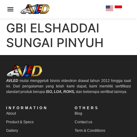
PRODUCT & SPECS
OUR CLIENTS
CONTACT US
GBI ELSHADDAI
SUNGAI PINYUH
AVLED
mulai menggeluti bisnis videotron diawal tahun 2012 hingga saat
ini. Dari pengalaman yang telah kami dapat, kami memiliki sertifikasi
standart produk berupa
ISO, LOA, ROHS,
dan beberapa serifikat lainnya.
INFORMATION
OTHERS
About
Blog
Product & Specs
Contact us
Gallery
Term & Conditions